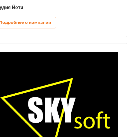
удия Йети
Подробнее о компании