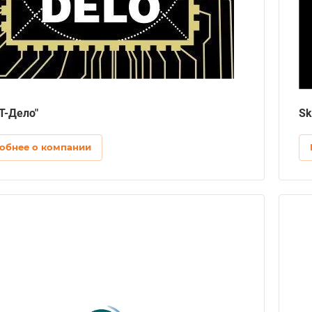
Дизайн
Графический дизайн
Внедрение CRM системы
Битрикс24
IT-аутсорсинг
Администрирование сайтов, Системная
интеграция
Т-Дело"
Sk
обнее о компании
Лет на рынке
12
Регион
Европа, РБ, РФ
Разработка сайтов
Сайт-визитка, Лендинг, Корпоративный сайт,