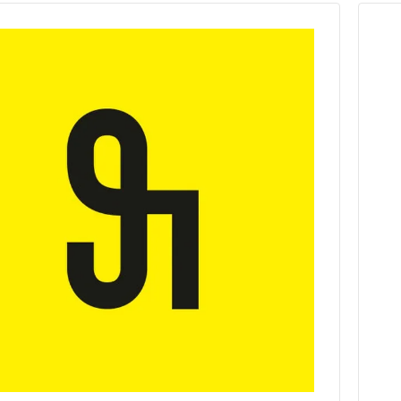
Лет на рынке
7 лет
Регион
Европа, РБ, РФ
Разработка сайтов
Сайт-визитка, Лендинг, Корпоративный сайт,
Интернет-магазин, Сайт-каталог,
Информационный сайт, Контент-проект,
Эксклюзивный сайт
CMS
1С-Битрикс, Joomla, Laravel, MODх, OpenCart, Tilda,
WordPress, Самописная
Продвижение
SEO-продвижение, SMM, Контекстная реклама,
Медийная реклама, Реклама на внешних
ресурсах, Контент, Фирменный стиль
Дизайн
Графический дизайн