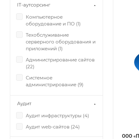
ет на рынке
IT-аутсорсинг
олее 10 лет
Компьютерное
егион
оборудование и ПО (
1
)
вропа, РБ, РФ
азработка сайтов
Техобслуживание
айт-визитка, Лендинг, Корпоративный сайт,
серверного оборудования и
нтернет-магазин, Сайт-каталог,
приложений (
1
)
нформационный сайт, Контент-проект,
ксклюзивный сайт
Администрирование сайтов
(
22
)
MS
амописная
Системное
родвижение
администрирование (
9
)
EO-продвижение
Системная интеграция (
6
)
Аудит
Создание, поддержка ЛВС
(
1
)
Аудит инфраструктуры (
4
)
Проектирование
Аудит web-сайтов (
24
)
инфраструктуры (
0
)
ООО «П