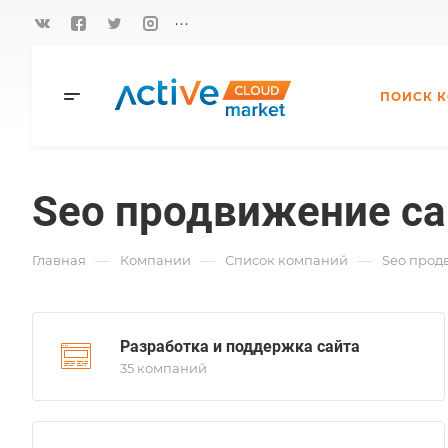
...
ПОИСК 
Seo продвижение са
—
—
—
Главная
Компании
Список компаний
Seo прод
Разработка и поддержка сайта
35 компаний