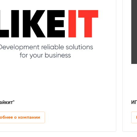
Разработка сайтов
Сайт-визитка, Лендинг, Корпоративный сайт,
Интернет-магазин, Сайт-каталог,
Информационный сайт, Контент-проект,
Эксклюзивный сайт
CMS
Tilda, WordPress, Самописная
Продвижение
SEO-продвижение, Контекстная реклама,
Контент, Фирменный стиль
Внедрение CRM системы
amoCRM
Автоматизация маркетинговых процессов
Онлайн-чаты
Аудит
айкит"
ИП
Аудит web-сайтов
обнее о компании