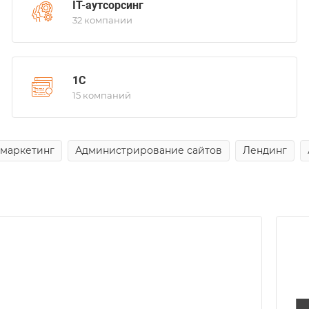
IT-аутсорсинг
32 компании
1С
15 компаний
 маркетинг
Администрирование сайтов
Лендинг
Лет на рынке
7
Регион
Европа, РБ, РФ