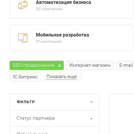
Автоматизация бизнеса
30 компаний
Мобильная разработка
17 компаний
SEO-продвижение
Интернет-магазин
E-mail
Показать еще
1С-Битрикс
ФИЛЬТР
ет на рынке
Статус партнера
егион
Б, РФ