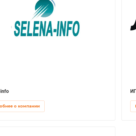
Интернет-магазин, Сайт-каталог,
Информационный сайт, Контент-проект,
Эксклюзивный сайт
CMS
Laravel, October
Продвижение
SEO-продвижение, SMM, Контекстная реклама, E-
mail маркетинг, Контент, Фирменный стиль
Дизайн
Графический дизайн
IT-аутсорсинг
Администрирование сайтов, Системное
администрирование
info
ИП
Аудит
Аудит web-сайтов
обнее о компании
Защита сайтов
Удаление вирусов с сайта, Восстановление
сайта, Защита сайта после взлома