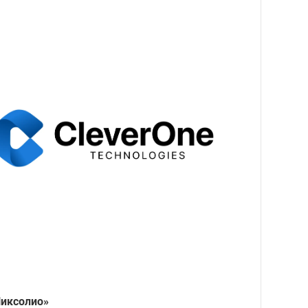
иксолио»