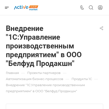
Внедрение
"1С:Управление
производственным
предприятием" в ООО
"Белфуд Продакшн"
—
—
Главная
Проекты партнеров
—
—
Автоматизация бизнес-процессов
Продукты 1С
Внедрение "1С:Управление производственным
предприятием" в ООО "Белфуд Продакшн"