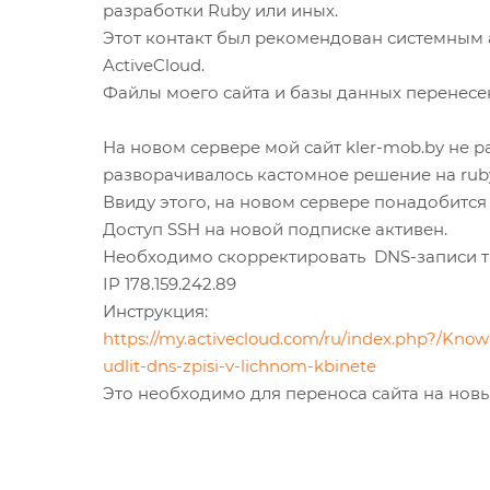
разработки Ruby или иных.
Этот контакт был рекомендован системным
ActiveCloud.
Файлы моего сайта и базы данных перенесен
На новом сервере мой сайт kler-mob.by не ра
разворачивалось кастомное решение на ruby 
Ввиду этого, на новом сервере понадобится 
Доступ SSH на новой подписке активен.
Необходимо скорректировать DNS-записи типа
IP 178.159.242.89
Инструкция:
https://my.activecloud.com/ru/index.php?/Knowl
udlit-dns-zpisi-v-lichnom-kbinete
Это необходимо для переноса сайта на новы