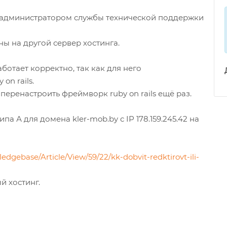
 администратором службы технической поддержки
ы на другой сервер хостинга.
ботает корректно, так как для него
on rails.
перенастроить фреймворк ruby on rails ещё раз.
 А для домена kler-mob.by с IP 178.159.245.42 на
edgebase/Article/View/59/22/kk-dobvit-redktirovt-ili-
й хостинг.